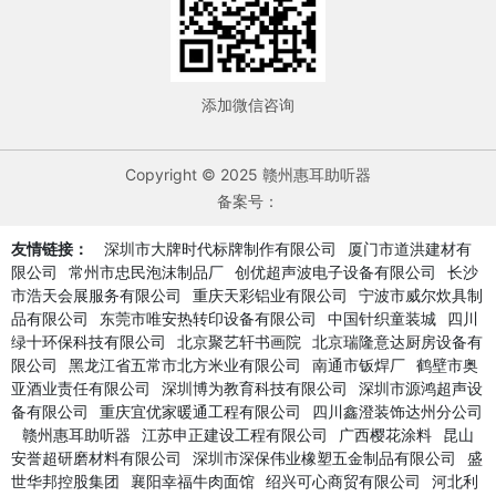
添加微信咨询
Copyright © 2025 赣州惠耳助听器
备案号：
友情链接：
深圳市大牌时代标牌制作有限公司
厦门市道洪建材有
限公司
常州市忠民泡沫制品厂
创优超声波电子设备有限公司
长沙
市浩天会展服务有限公司
重庆天彩铝业有限公司
宁波市威尔炊具制
品有限公司
东莞市唯安热转印设备有限公司
中国针织童装城
四川
绿十环保科技有限公司
北京聚艺轩书画院
北京瑞隆意达厨房设备有
限公司
黑龙江省五常市北方米业有限公司
南通市钣焊厂
鹤壁市奥
亚酒业责任有限公司
深圳博为教育科技有限公司
深圳市源鸿超声设
备有限公司
重庆宜优家暖通工程有限公司
四川鑫澄装饰达州分公司
赣州惠耳助听器
江苏申正建设工程有限公司
广西樱花涂料
昆山
安誉超研磨材料有限公司
深圳市深保伟业橡塑五金制品有限公司
盛
世华邦控股集团
襄阳幸福牛肉面馆
绍兴可心商贸有限公司
河北利