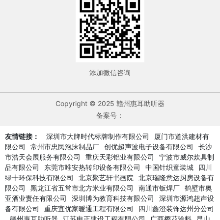
添加微信咨询
Copyright © 2025 赣州惠耳助听器
备案号：
友情链接：
深圳市大牌时代标牌制作有限公司
厦门市道洪建材有
限公司
常州市忠民泡沫制品厂
创优超声波电子设备有限公司
长沙
市浩天会展服务有限公司
重庆天彩铝业有限公司
宁波市威尔炊具制
品有限公司
东莞市唯安热转印设备有限公司
中国针织童装城
四川
绿十环保科技有限公司
北京聚艺轩书画院
北京瑞隆意达厨房设备有
限公司
黑龙江省五常市北方米业有限公司
南通市钣焊厂
鹤壁市奥
亚酒业责任有限公司
深圳博为教育科技有限公司
深圳市源鸿超声设
备有限公司
重庆宜优家暖通工程有限公司
四川鑫澄装饰达州分公司
赣州惠耳助听器
江苏申正建设工程有限公司
广西樱花涂料
昆山