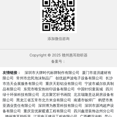
添加微信咨询
Copyright © 2025 赣州惠耳助听器
备案号：
友情链接：
深圳市大牌时代标牌制作有限公司
厦门市道洪建材有
限公司
常州市忠民泡沫制品厂
创优超声波电子设备有限公司
长沙
市浩天会展服务有限公司
重庆天彩铝业有限公司
宁波市威尔炊具制
品有限公司
东莞市唯安热转印设备有限公司
中国针织童装城
四川
绿十环保科技有限公司
北京聚艺轩书画院
北京瑞隆意达厨房设备有
限公司
黑龙江省五常市北方米业有限公司
南通市钣焊厂
鹤壁市奥
亚酒业责任有限公司
深圳博为教育科技有限公司
深圳市源鸿超声设
备有限公司
重庆宜优家暖通工程有限公司
四川鑫澄装饰达州分公司
赣州惠耳助听器
江苏申正建设工程有限公司
广西樱花涂料
昆山