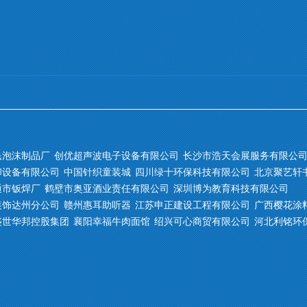
民泡沫制品厂
创优超声波电子设备有限公司
长沙市浩天会展服务有限公
印设备有限公司
中国针织童装城
四川绿十环保科技有限公司
北京聚艺轩
通市钣焊厂
鹤壁市奥亚酒业责任有限公司
深圳博为教育科技有限公司
装饰达州分公司
赣州惠耳助听器
江苏申正建设工程有限公司
广西樱花涂
盛世华邦控股集团
襄阳幸福牛肉面馆
绍兴可心商贸有限公司
河北利铭环