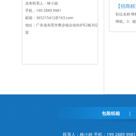
业务联系人：林小姐
【招商精
手机：199 2889 9981
职位名称 啤
邮箱：365215412@163.com
啤机。3、
地址：广东省东莞市寮步镇企份街8号2栋302
室
包装纸箱
|
联系人：林小姐 手机：199 2889 9981