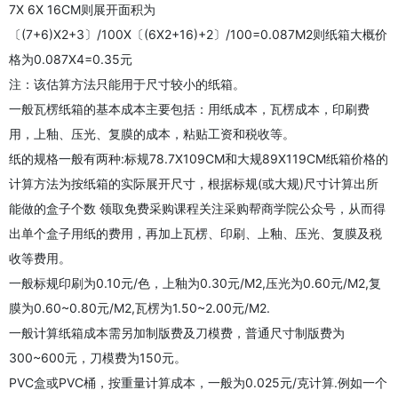
7X 6X 16CM则展开面积为
〔(7+6)X2+3〕/100X〔(6X2+16)+2〕/100=0.087M2则纸箱大概价
格为0.087X4=0.35元
注：该估算方法只能用于尺寸较小的纸箱。
一般瓦楞纸箱的基本成本主要包括：用纸成本，瓦楞成本，印刷费
用，上釉、压光、复膜的成本，粘贴工资和税收等。
纸的规格一般有两种:标规78.7X109CM和大规89X119CM纸箱价格的
计算方法为按纸箱的实际展开尺寸，根据标规(或大规)尺寸计算出所
能做的盒子个数 领取免费采购课程关注采购帮商学院公众号，从而得
出单个盒子用纸的费用，再加上瓦楞、印刷、上釉、压光、复膜及税
收等费用。
一般标规印刷为0.10元/色，上釉为0.30元/M2,压光为0.60元/M2,复
膜为0.60~0.80元/M2,瓦楞为1.50~2.00元/M2.
一般计算纸箱成本需另加制版费及刀模费，普通尺寸制版费为
300~600元，刀模费为150元。
PVC盒或PVC桶，按重量计算成本，一般为0.025元/克计算.例如一个